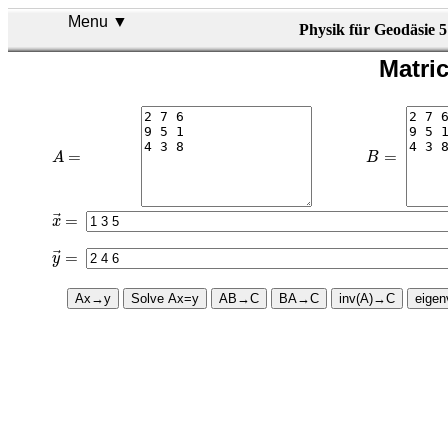
Menu ▼
Physik für Geodäsie 5
Matri
A
=
B
=
=
=
A
B
x
→
=
=
x
y
→
=
=
y