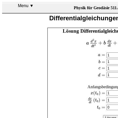
Menu ▼
Physik für Geodäsie 511
Differentialgleichung
Lösung Differentialglei
2
+
+
d
x
d
x
a
b
2
d
t
d
t
=
a
=
b
=
c
=
d
Anfangsbedingun
(
)
=
x
t
0
(
)
=
d
x
t
0
d
t
=
t
0