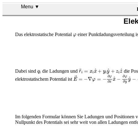
Menu ▼
Elek
φ
Das elektrostatische Potential
einer Punktladungsverteilung is
φ
r
→
i
=
x
i
x
^
+
y
i
y
^
+
z
i
z
^
q
i
^
^
^
=
+
+
Dabei sind
die Ladungen und
die Pos
q
r
x
x
y
y
z
z
i
i
i
i
i
E
→
=
−
∇
φ
=
−
∂
φ
∂
x
x
^
−
∂
φ
∂
y
y
^
−
∂
∂
∂
φ
φ
^
^
=
−
∇
=
−
−
−
elektrostatischem Potential ist
E
φ
x
y
∂
∂
x
y
Im folgenden Formular können Sie Ladungen und Positionen von
Nullpunkt des Potentials sei sehr weit von allen Ladungen entfe