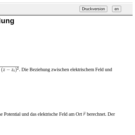
ilung
(
−
)
2
. Die Beziehung zwischen elektrischem Feld und
z
z
i
r
→
 Potential und das elektrische Feld am Ort
berechnet. Der
r