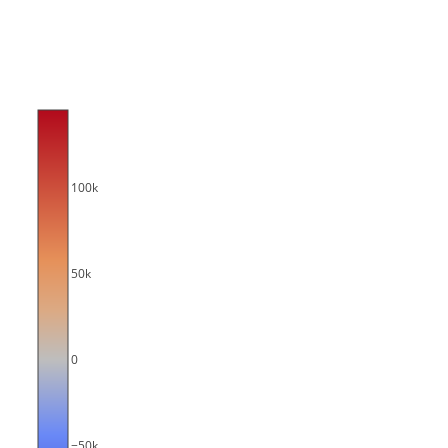
100k
50k
0
−50k