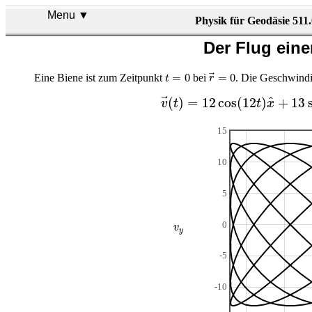
Menu ▼
Physik für Geodäsie 511
Der Flug eine
r
→
=
0
t
=
0
=
0
=
0
Eine Biene ist zum Zeitpunkt
bei
. Die Geschwindi
t
r
v
→
(
t
)
=
12
cos
(
12
t
)
x
^
+
13
s
^
(
)
=
12
cos
(
12
)
+
13
v
t
t
x
15
10
5
v
y
0
v
y
-5
-10