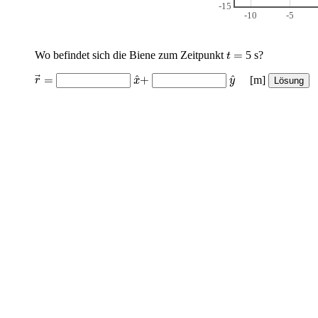
-15
-10
-5
t
=
=
Wo befindet sich die Biene zum Zeitpunkt
5 s?
t
r
→
=
x
^
+
y
^
^
^
=
+
[m]
r
x
y