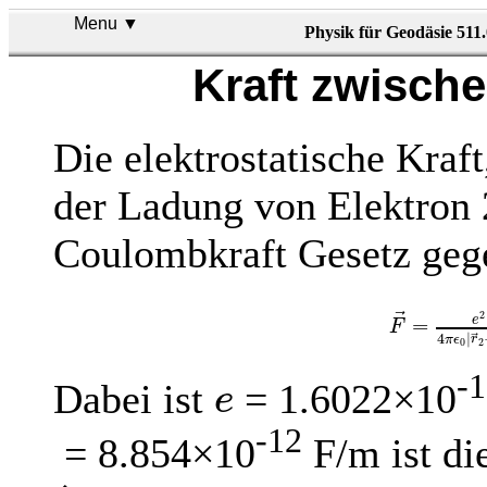
Menu ▼
Physik für Geodäsie 511
Kraft zwisch
Die elektrostatische Kraft
der Ladung von Elektron 2
Coulombkraft Gesetz geg
F
→
=
e
2
4
π
ϵ
0
|
r
2
=
e
F
4
|
π
ϵ
r
0
2
-
e
Dabei ist
= 1.6022×10
e
-12
= 8.854×10
F/m ist di
r
^
2
→
1