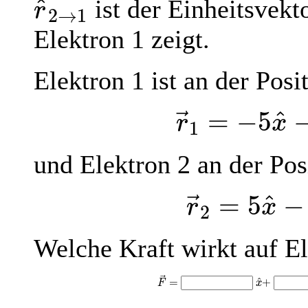
^
ist der Einheitsvekt
r
2
→
1
Elektron 1 zeigt.
Elektron 1 ist an der Posi
r
→
1
=
−
5
x
^
^
=
−
5
r
x
1
und Elektron 2 an der Pos
r
→
2
=
5
x
^
^
=
5
−
r
x
2
Welche Kraft wirkt auf E
F
→
=
x
^
+
^
=
+
F
x